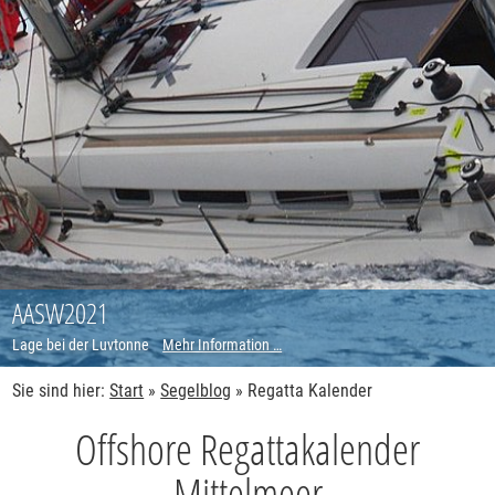
AASW2021
Lage bei der Luvtonne
Mehr Information …
Sie sind hier:
Start
»
Segelblog
»
Regatta Kalender
Offshore Regattakalender
Mittelmeer