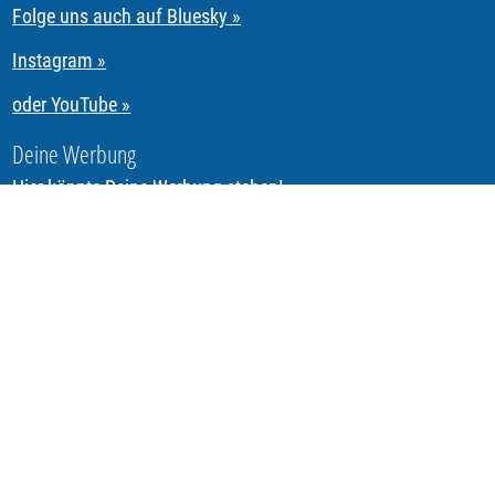
Folge uns auch auf Bluesky »
Instagram »
oder YouTube »
Deine Werbung
Hier könnte Deine Werbung stehen!
Segeln & Regattasegeln in Tirol mit REGATTA.Tirol
Urheberrechte allen Bild-, Ton-, Video- & Textmaterials
sofern nicht anders vermerkt:
Dipl.-Ing. P. Radauer, C. &
S. Riccabona
REGATTA.Tirol
ist ein Service von Riccabona eSolutions
e.U.
6020 Innsbruck, Tirol
www.Riccabona.IT