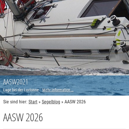
AASW2021
Lage bei der Luvtonne
Mehr Information …
Sie sind hier:
Start
»
Segelblog
»
AASW 2026
AASW 2026