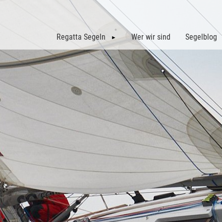
Regatta Segeln
Wer wir sind
Segelblog
Gebirgssegler Cup
Adriatic Sailing Week
Beiträge
Überblick GSC
ASW 2026
Regatta K
GSC 2027
Regatta L
Archiv: GSC 2026
Archiv: GSC 2025
Archiv: GSC 2024
Archiv: GSC 2023
Archiv: GSC 2022
Archiv: GSC 2021
Archiv: GSC 2020