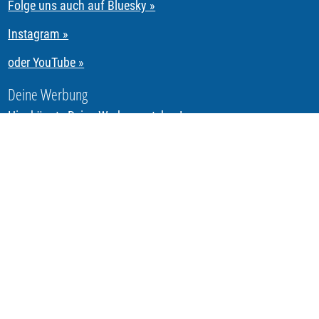
Folge uns auch auf Bluesky »
Instagram »
oder YouTube »
Deine Werbung
Hier könnte Deine Werbung stehen!
Segeln & Regattasegeln in Tirol mit REGATTA.Tirol
Urheberrechte allen Bild-, Ton-, Video- & Textmaterials
sofern nicht anders vermerkt:
Dipl.-Ing. P. Radauer, C. &
S. Riccabona
REGATTA.Tirol
ist ein Service von Riccabona eSolutions
e.U.
6020 Innsbruck, Tirol
www.Riccabona.IT