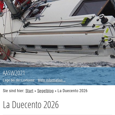
AASW2021
Lage bei der Luvtonne
Mehr Information …
Sie sind hier:
Start
»
Segelblog
»
La Duecento 2026
La Duecento 2026