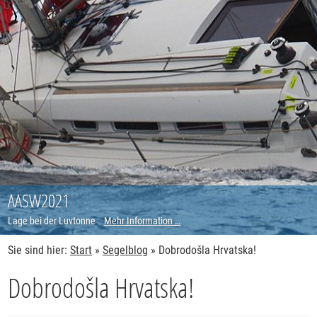
AASW2021
Lage bei der Luvtonne
Mehr Information …
Sie sind hier:
Start
»
Segelblog
»
Dobrodošla Hrvatska!
Dobrodošla Hrvatska!