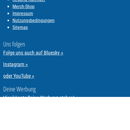
Merch-Shop
Impressum
Nutzungsbedingungen
Sitemap
Uns folgen
Folge uns auch auf Bluesky »
Instagram »
oder YouTube »
Deine Werbung
Hier könnte Deine Werbung stehen!
Segeln & Regattasegeln in Tirol mit REGATTA.Tirol
Urheberrechte allen Bild-, Ton-, Video- & Textmaterials