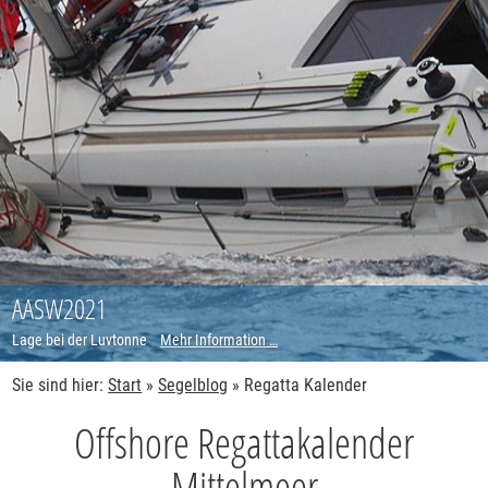
AASW2021
Lage bei der Luvtonne
Mehr Information …
Sie sind hier:
Start
»
Segelblog
»
Regatta Kalender
Offshore Regattakalender
Mittelmeer