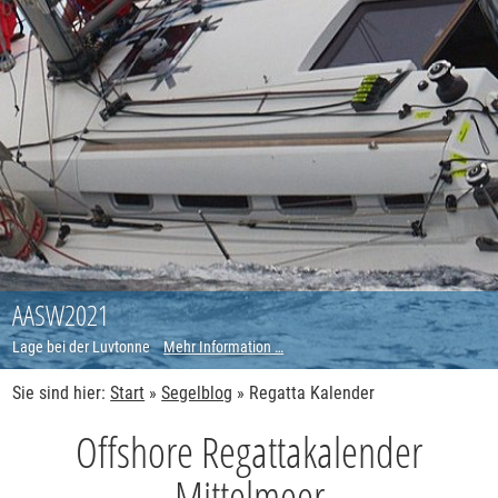
AASW2021
Lage bei der Luvtonne
Mehr Information …
Sie sind hier:
Start
»
Segelblog
»
Regatta Kalender
Offshore Regattakalender
Mittelmeer