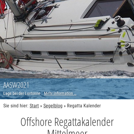
AASW2021
Lage bei der Luvtonne
Mehr Information …
Sie sind hier:
Start
»
Segelblog
»
Regatta Kalender
Offshore Regattakalender
Mittelmeer