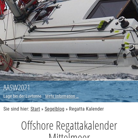
AASW2021
Lage bei der Luvtonne
Mehr Information …
Sie sind hier:
Start
»
Segelblog
»
Regatta Kalender
Offshore Regattakalender
Mittelmeer