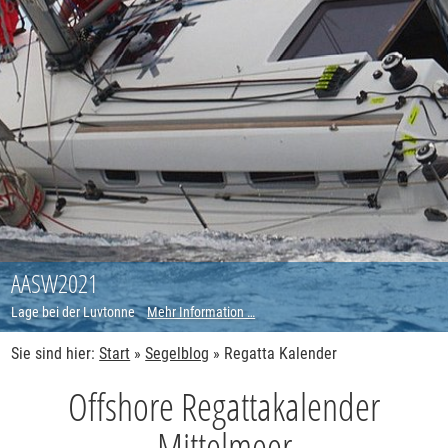
AASW2021
Lage bei der Luvtonne
Mehr Information …
Sie sind hier:
Start
»
Segelblog
»
Regatta Kalender
Offshore Regattakalender
Mittelmeer