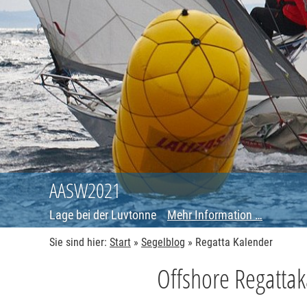
AASW2021
Lage bei der Luvtonne
Mehr Information …
Sie sind hier:
Start
»
Segelblog
»
Regatta Kalender
Offshore Regatta