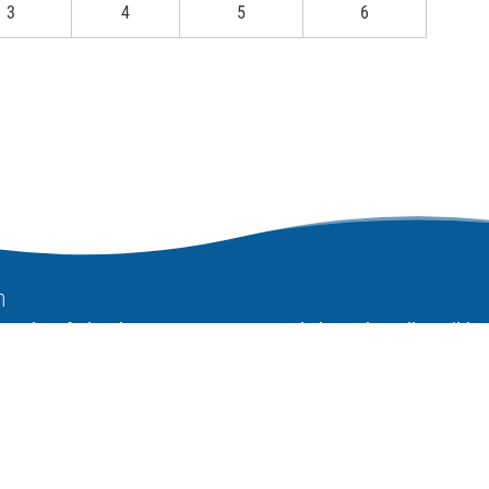
3
4
5
6
n
 auch auf Bluesky »
Urheberrechte allen Bild-, 
& Textmaterials sofern n
 »
vermerkt:
Dipl.-Ing. P. Rad
Riccabona
ube »
rbung