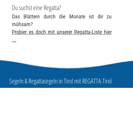
Du suchst eine Regatta?
Das Blättern durch die Monate ist dir zu
mühsam?
Probier es doch mit unserer Regatta-Liste hier
...
Segeln & Regattasegeln in Tirol mit REGATTA.Tirol
Ton-, Video-
REGATTA.Tirol
ist ein Service von
icht anders
Riccabona eSolutions e.U.
auer, C. & S.
6020 Innsbruck, Tirol
www.Riccabona.IT