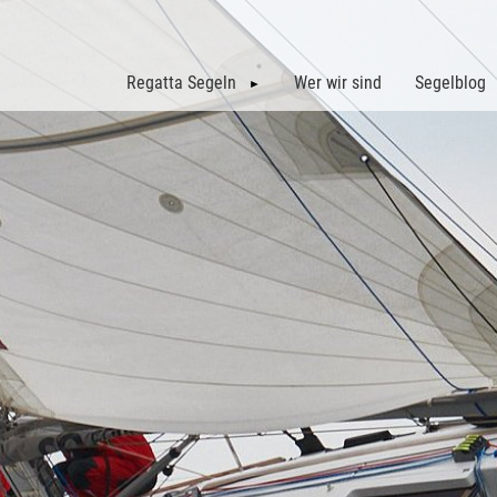
Regatta Segeln
Wer wir sind
Segelblog
Gebirgssegler Cup
Adriatic Sailing Week
Beiträge
Überblick GSC
ASW 2026
Regatta K
GSC 2027
Regatta L
Archiv: GSC 2026
Archiv: GSC 2025
Archiv: GSC 2024
Archiv: GSC 2023
Archiv: GSC 2022
Archiv: GSC 2021
Archiv: GSC 2020