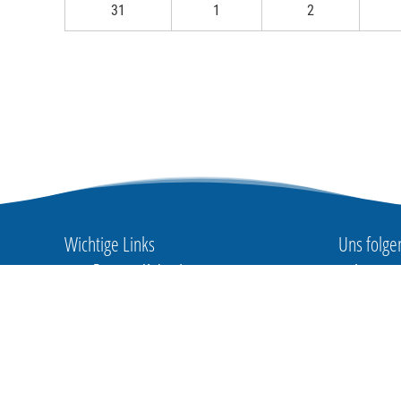
31
1
2
Wichtige Links
Uns folge
Regatta Kalender
Folge uns
Merch-Shop
Instagram
Impressum
Nutzungsbedingungen
oder YouT
Sitemap
Deine We