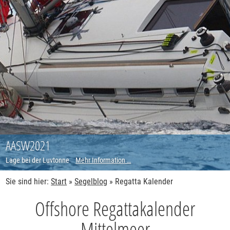
AASW2021
Lage bei der Luvtonne
Mehr Information …
Sie sind hier:
Start
»
Segelblog
»
Regatta Kalender
Offshore Regattakalender
Mittelmeer