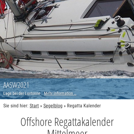
AASW2021
Lage bei der Luvtonne
Mehr Information …
Sie sind hier:
Start
»
Segelblog
»
Regatta Kalender
Offshore Regattakalender
Mittelmeer