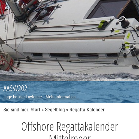
AASW2021
Lage bei der Luvtonne
Mehr Information …
Sie sind hier:
Start
»
Segelblog
»
Regatta Kalender
Offshore Regattakalender
Mittelmeer